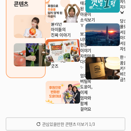
자연
콘텐츠
태권소녀가
지켜주
된
🦀
아윤이
'가출팸'이라
소식보기
당신
불리던
🏅
몰랐
아이들의
서울
보고서
진짜 이야기
이야
너머의
서울
일상에
현장
자립마
가치를
이야기
더하는
자립마을
한 아
월드비전
다이어리
꿈을
굿즈
✨
키우
비전
엄마의
금빛현
버팀목
도윤이,
이제
엄마와
함께
걸어요
관심있을만한 콘텐츠 더보기 1/3