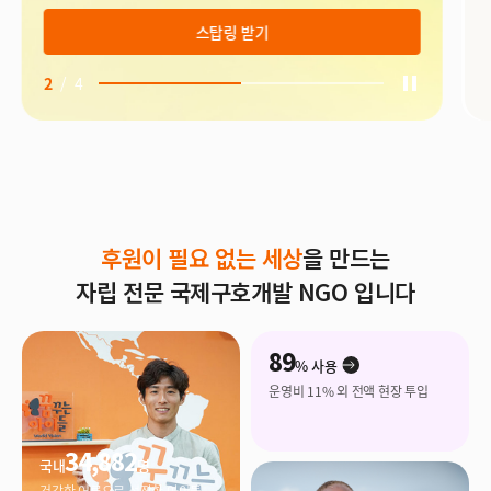
자세히보기
3
/
4
후원이 필요 없는 세상
을 만드는
자립 전문 국제구호개발 NGO 입니다
89
% 사용
운영비 11% 외 전액 현장 투입
34,882
국내
명
건강한 어른으로 성장한 아이들