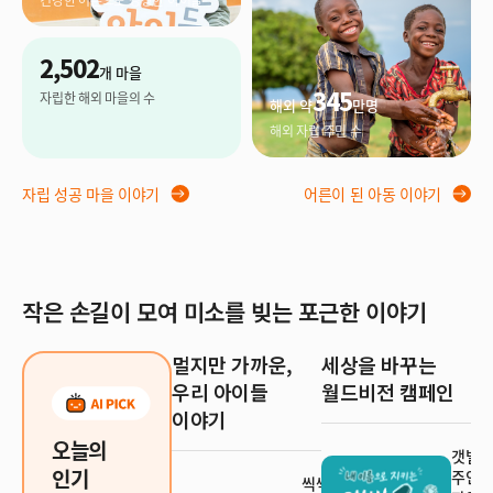
2,502
개 마을
345
자립한 해외 마을의 수
해외 약
만명
해외 자립 주민 수
자립 성공 마을 이야기
어른이 된 아동 이야기
작은 손길이 모여 미소를 빚는 포근한 이야기
멀지만 가까운,
세상을 바꾸는
우리 아이들
월드비전 캠페인
이야기
오늘의
갯벌 
인기
주인이
씩씩한