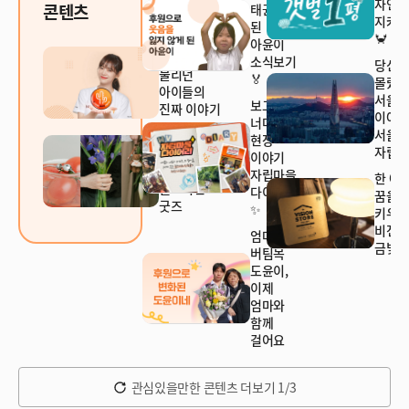
자연
콘텐츠
태권소녀가
지켜주
된
🦀
아윤이
'가출팸'이라
소식보기
당신
불리던
🏅
몰랐
아이들의
서울
보고서
진짜 이야기
이야
너머의
서울
일상에
현장
자립마
가치를
이야기
더하는
자립마을
한 아
월드비전
다이어리
꿈을
굿즈
✨
키우
비전
엄마의
금빛현
버팀목
도윤이,
이제
엄마와
함께
걸어요
관심있을만한 콘텐츠 더보기 1/3