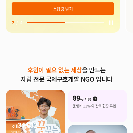
자세히보기
3
/
4
후원이 필요 없는 세상
을 만드는
자립 전문 국제구호개발 NGO 입니다
89
% 사용
운영비 11% 외 전액 현장 투입
34,882
국내
명
건강한 어른으로 성장한 아이들