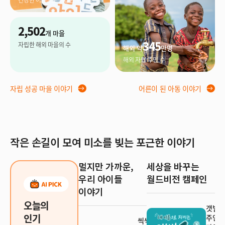
2,502
개 마을
345
자립한 해외 마을의 수
해외 약
만명
해외 자립 주민 수
자립 성공 마을 이야기
어른이 된 아동 이야기
작은 손길이 모여 미소를 빚는 포근한 이야기
멀지만 가까운,
세상을 바꾸는
우리 아이들
월드비전 캠페인
이야기
오늘의
갯벌 
인기
주인이
씩씩한