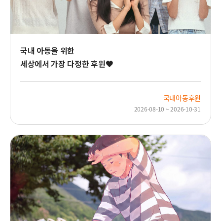
월
드
비
전
아
국내 아동을 위한
동
세상에서 가장 다정한 후원🧡
들
국내아동후원
2026-08-10 ~ 2026-10-31