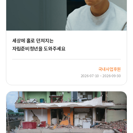
세상에 홀로 던져지는
자립준비청년을 도와주세요
국내사업후원
2026-07-10 ~ 2026-09-30
베
네
수
엘
라
지