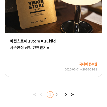
비전스토어 1Store = 1Child
시즌한정 금빛 현판받기⭐
국내아동후원
2026-06-04 ~ 2026-08-31
지
이
페
음
처
이
마
1
2
다
음
전
지
페
페
막
이
이
페