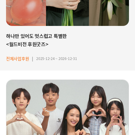
하나만 있어도 멋스럽고 특별한
<월드비전 후원굿즈>
전체사업후원
2025-12-24 ~ 2026-12-31
박
정
아
홍
보
대
사
와