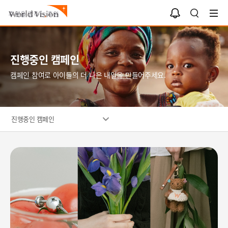
알
검
림
색
함
진행중인 캠페인
캠페인 참여로 아이들의 더 나은 내일을 만들어주세요.​
진행중인 캠페인
월
드
비
전
굿