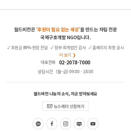
지
지
이
지
월드비전은
'후원이 필요 없는 세상'
을 만드는 자립 전문
국제구호개발 NGO입니다.
✓ 후원금
89%
현장 전달
✓ 정부·회계법인 감사
✓ 홈페이지 투명 공시
더 보기 ❯
02-2078-7000
대표전화
상담시간
(월~금) 09:00 - 18:00
월드비전 나눔의 소식, 지금 받아보세요
뉴스레터 신청하기
카
페
인
블
유
카
이
스
로
튜