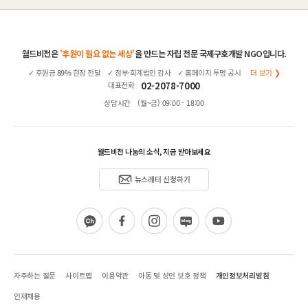
월드비전은
'후원이 필요 없는 세상'
을 만드는 자립 전문 국제구호개발 NGO입니다.
✓ 후원금
89%
현장 전달
✓ 정부·회계법인 감사
✓ 홈페이지 투명 공시
더 보기 ❯
02-2078-7000
대표전화
상담시간
(월~금) 09:00 - 18:00
월드비전 나눔의 소식, 지금 받아보세요
뉴스레터 신청하기
카
페
인
블
유
카
이
스
로
튜
오
스
타
그
브
채
북
그
널
램
자주하는 질문
사이트맵
이용약관
아동 및 성인 보호 정책
개인정보처리방침
인재채용