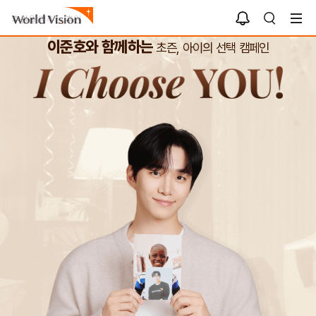
알
검
림
함
색
이준호와 함께하는
초즌, 아이의 선택 캠페인