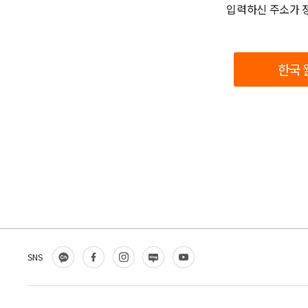
입력하신 주소가 정
한국 
카
페
인
블
유
SNS
카
이
스
로
튜
오
스
타
그
브
채
북
그